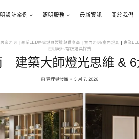
明設計案例
照明服務
最新資訊
關於我們
|
居家照明
|
專業LED居家燈具製造與供應商
|
室內照明/室內燈具
|
專業L
照明設計/客廳燈具採購
｜建築大師燈光思維 & 
由
管理員發佈
3 月 7, 2026