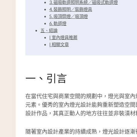
3. 磁吸軌道照明系統／磁吸式軌道燈
4. 裝飾照明／裝飾燈具
5. 吸頂筒燈／吸頂燈
6. 軌道燈
五、結論
| 室內燈具推薦
| 相關文章
一、引言
在當代住宅與商業空間的規劃中，燈光與室內
元素。優秀的室內燈光設計能夠重新塑造空間
設計作品，其真正動人的地方往往並非裝潢材
隨著室內設計產業的持續成熟，燈光設計逐漸