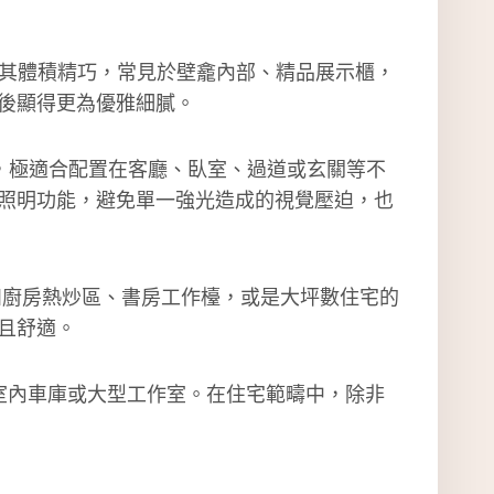
手。其體積精巧，常見於壁龕內部、精品展示櫃，
後顯得更為優雅細膩。
穩定，極適合配置在客廳、臥室、過道或玄關等不
照明功能，避免單一強光造成的視覺壓迫，也
例如廚房熱炒區、書房工作檯，或是大坪數住宅的
且舒適。
、室內車庫或大型工作室。在住宅範疇中，除非