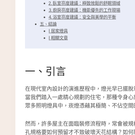
2. 臥室亮度建議：極致放鬆的舒眠領域
3. 廚房亮度建議：機能優先的工作現場
4. 浴室亮度建議：安全與美學的平衡
五、結論
| 居家燈具
| 相關文章
一、引言
在現代室內設計的演進歷程中，燈光早已擺脫
當我們踏入一處精心規劃的住宅，那種令身心
眾多照明燈具中，崁燈憑藉其極簡、不佔空間
然而，許多屋主在面臨裝修流程時，常會被規
孔規格要如何預留才不致破壞天花結構？如何