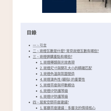
目錄
一、引言
二、崁燈瓦數是什麼? 常見崁燈瓦數有哪些?
三、崁燈選購重點有哪些?
1. 崁燈種類與光效表現
2. 崁燈尺寸與開孔大小的精確匹配
3. 崁燈色溫與氛圍營造
4. 崁燈演色性 (顯指) 的重要性
5. 崁燈亮度與坪數概估
6. 崁燈IP防護等級
6. 崁燈IP防護等級
四、居家空間亮度建議?
1. 客廳亮度建議：多層次的情境核心