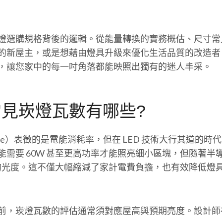
燈選購規格背後的邏輯。從能量轉換的實務概估、尺寸常
的新屋主，或是想藉由燈具升級來優化生活品質的改造者
，讓您家中的每一吋角落都能映照出獨有的迷人丰采。
常見崁燈瓦數有哪些?
ge）表徵的是電能消耗率，但在 LED 技術大行其道的
要 60W 甚至更高功率才能照亮細小區塊，但隨著半導體
越的光度。這不僅大幅縮減了家計電費負擔，也有效降低
前，崁燈瓦數的評估通常須對應屋高與預期亮度。設計師