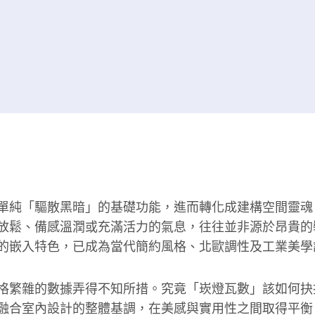
單純「驅散黑暗」的基礎功能，進而轉化成建構空間靈魂
放鬆、備感溫潤或充滿活力的氣息，往往並非源於昂貴的
的嵌入特色，已成為當代簡約風格、北歐調性及工業美學
格繁雜的數據弄得不知所措。究竟「崁燈瓦數」該如何抉
融合室內設計的整體基調，在美感與實用性之間取得平衡