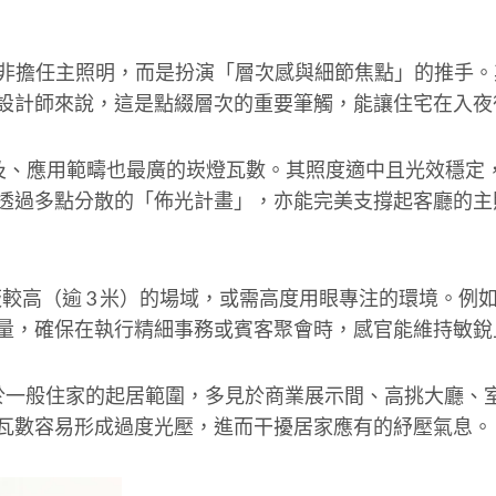
燈多半並非擔任主照明，而是扮演「層次感與細節焦點」的推
設計師來說，這是點綴層次的重要筆觸，能讓住宅在入夜
空間最普及、應用範疇也最廣的崁燈瓦數。其照度適中且光效
透過多點分散的「佈光計畫」，亦能完美支撐起客廳的主
花板較高（逾 3 米）的場域，或需高度用眼專注的環境。
量，確保在執行精細事務或賓客聚會時，感官能維持敏銳
接運用於一般住家的起居範圍，多見於商業展示間、高挑大廳
瓦數容易形成過度光壓，進而干擾居家應有的紓壓氣息。