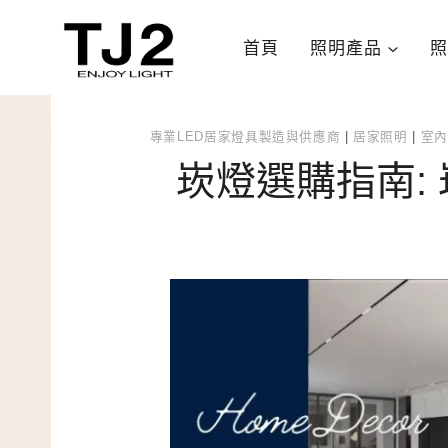
Skip
to
首頁
照明產品
照
content
專業LED居家燈具製造與供應商
|
居家照明
|
室內
崁燈選購指南: