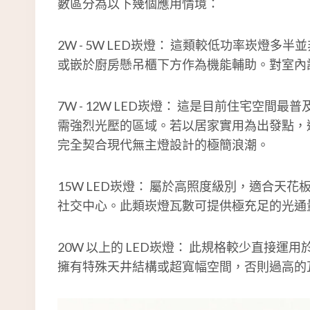
數區分為以下幾個應用情境：
2W - 5W LED崁燈： 這類較低功率崁
或嵌於廚房懸吊櫃下方作為機能輔助。對室內
7W - 12W LED崁燈： 這是目前住宅
需強烈光壓的區域。若以居家實用為出發點，
完全契合現代無主燈設計的極簡浪潮。
15W LED崁燈： 屬於高照度級別，適合天
社交中心。此類崁燈瓦數可提供極充足的光通
20W 以上的 LED崁燈： 此規格較少直
擁有特殊天井結構或超寬幅空間，否則過高的