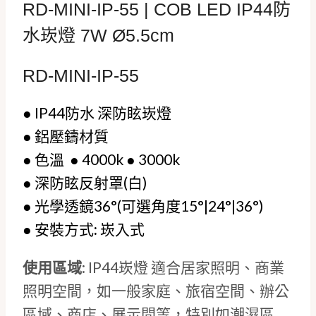
RD-MINI-IP-55 | COB LED IP44防
水崁燈 7W Ø5.5cm
RD-MINI-IP-55
●
IP44防水
深防眩崁燈
●
鋁壓鑄材質
●
色溫
● 4000k ● 3000k
●
深防眩反射罩(白)
●
光學透鏡36°(可選角度15°|24°|36°)
●
安裝方式
:
崁入式
使用區域
: IP44崁燈 適合居家照明、商業
照明空間，如一般家庭、旅宿空間、辦公
區域、商店、展示間等，特別如潮濕區