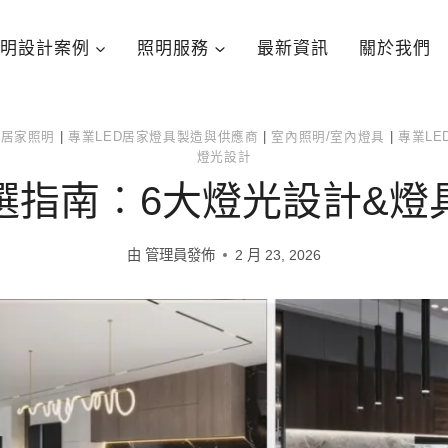
明設計案例
照明服務
最新資訊
關於我們
|
居家照明
|
專業LED居家燈具製造與供應商
|
室內照明/室內燈具
|
專業L
燈光設計
選指南︰6大燈光設計&燈
由
管理員發佈
2 月 23, 2026