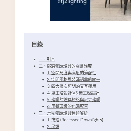
目錄
一、引言
二、挑選餐廳燈具的關鍵維度
1. 空間尺度與高度的適配性
2. 空間風格與裝潢語彙的統一
3. 四大層次照明的交互運用
4. 單主燈設計 VS 無主燈設計
5. 建議的燈具規格與尺寸建議
6. 用餐環境的色溫配置
三、常見餐廳燈具種類解析
1. 崁燈 (Recessed Downlights)
2. 吊燈