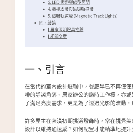
3. LED 燈帶與線型照明
4. 櫥櫃崁燈與磁吸軌道燈
5. 磁吸軌道燈 (Magnetic Track Lights)
四、結論
| 居家照明燈具推薦
| 相關文章
一、引言
在當代的室內設計邏輯中，餐廳早已不再僅僅
啡的靜謐角落、居家辦公的臨時工作檯，亦或
了滿足亮度需求，更是為了透過光影的流動，
許多屋主在裝潢初期挑選燈飾時，常在視覺美
設計以維持通透感？如何配置才能精準地提升