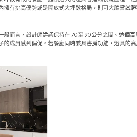
內擁有挑高優勢或是開放式大坪數格局，則可大膽嘗試體
般而言，設計師建議保持在 70 至 90 公分之間。這
子的成員感到侷促。若餐廳同時兼具書房功能，燈具的高