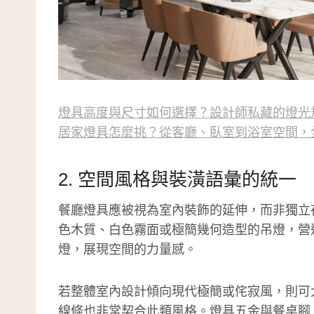
燈具高度與尺寸如何選擇？設計師私藏的燈光
居家燈具怎麼挑？從客廳、臥室到浴室空間，
2. 空間風格與裝潢語彙的統一
餐廳燈具應被視為室內裝飾的延伸，而非獨立
色木質、白色霧面或極簡幾何造型的吊燈，營
燈，展現空間的力量感。
若整體室內設計傾向現代極簡或侘寂風，則可大
線條也非常契合此類風格。燈具五金與餐桌腳