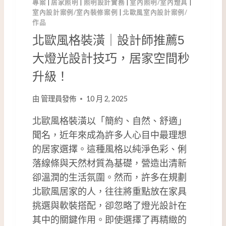
專案
|
居家照明
|
照明設計實務
|
室內照明/室內燈具
|
燈
室內設計案例/室內裝修案例
|
北歐風室內設計案例/
光
作品
規
北歐風格裝潢｜設計師推薦5
格
一
大燈光設計技巧，居家空間秒
次
升級！
看
!
由
管理員發佈
10 月 2, 2025
北歐風格裝潢以「簡約、自然、舒適」
聞名，近年來成為許多人心目中最理想
的居家選擇。這種風格以純淨色彩、俐
落線條與天然材質為基礎，營造出清新
卻溫潤的生活氛圍。然而，許多在規劃
北歐風居家的人，往往將重點放在家具
挑選與軟裝搭配，卻忽略了燈光設計在
其中的關鍵作用。即使選擇了再精緻的