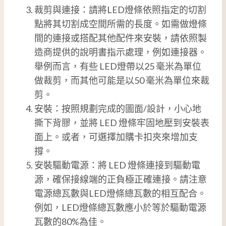
裁剪與連接：請將LED燈條依照指定的切割
點將其切割成空間所需的長度。如需做燈條
間的連接或搭配其他配件來安裝，請依照製
造商提供的說明書指示處理，例如連接器。
舉例而言，有些 LED燈帶以25 毫米為單位
做裁剪，而其他可能是以50 毫米為單位來裁
剪。
安裝：按照規劃完成的圖面/設計，小心地
撕下背膠，並將 LED 燈條牢固地壓到安裝表
面上。或者，可選擇加購卡扣夾來增加支
撐。
安裝驅動電源：將 LED 燈條連接到驅動電
源，確保接線端的正負極正確連接。請注意
電源總瓦數與LED燈條總瓦數的相互配合。
例如，LED燈條總瓦數應小於等於驅動電源
瓦數的80%為佳。