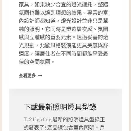
家具，如果缺少合宜的燈光襯托，整體
氛圍也難以達到理想的效果。專業的室
內設計師都知道，燈光設計並非只是單
純的照明，它同時是塑造層次感、氛圍
感與立體感的重要元素。透過妥善的燈
光規劃，北歐風格裝潢能更具美感與舒
適度，讓居住者在不同時間都能享受最
佳的空間氛圍。
北
查看更多
歐
風
格
裝
下載最新照明燈具型錄
潢
｜
TJ2 Lighting 最新的照明燈具型錄正
設
式發表了! 產品線包含室內照明、戶
計