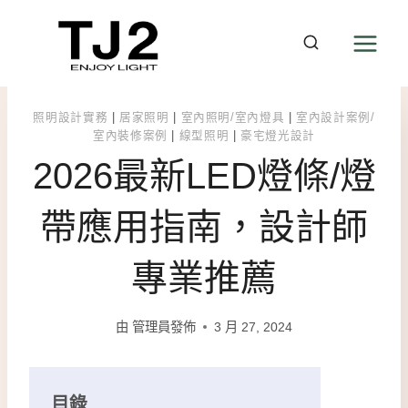
Skip
to
content
照明設計實務
|
居家照明
|
室內照明/室內燈具
|
室內設計案例/
室內裝修案例
|
線型照明
|
豪宅燈光設計
2026最新LED燈條/燈
帶應用指南，設計師
專業推薦
由
管理員發佈
3 月 27, 2024
目錄