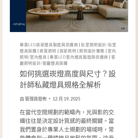
專業LED居家燈具製造與供應商
|
臥室照明設計/臥室
燈具採購
|
商業照明
|
居家照明
|
照明設計實務
|
室內
照明/室內燈具
|
專業LED室內燈具製造與供應商
|
客
廳照明設計/客廳燈具採購
如何挑選崁燈高度與尺寸？設
計師私藏燈具規格全解析
由
管理員發佈
12 月 19, 2025
在當代空間規劃的範疇內，光與影的交
織往往是決定設計質感的最終關鍵。當
我們置身於專業人士規劃的場域時，常
能體會到一種精緻且放鬆的氛圍，這背