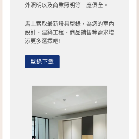
師
外照明以及商業照明等一應俱全。
推
薦
馬上索取最新燈具型錄，為您的室內
5
設計、建築工程、商品銷售等需求增
大
燈
添更多選擇吧!
光
設
計
型錄下載
技
巧
，
居
家
空
間
秒
升
級