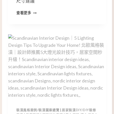
尺寸建議
燈
查看更多
具
高
度
與
尺
寸
如
何
選
擇
？
設
計
師
私
藏
裝潢風格案例/裝潢圖庫總覽
|
居家裝潢DIY/DIY裝修
的