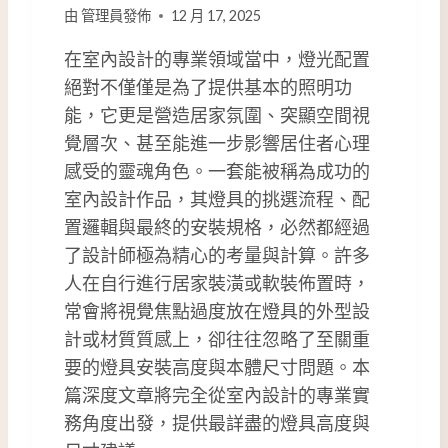
由
管理員發佈
12 月 17, 2025
在室內設計的專業領域當中，燈光配置
絕對不僅僅是為了提供基本的照明功
能，它更是營造居家氛圍、突顯空間視
覺層次、甚至能進一步影響居住者心理
感受的靈魂角色。一套能被稱為成功的
室內設計作品，其燈具的挑選流程、配
置邏輯與最終的安裝規格，必然都經過
了設計師極為精心的考量與計算。許多
人在自行進行居家裝潢或軟裝佈置時，
常會將視覺焦點過度放在燈具的外型設
計或材質質感上，卻往往忽略了至關重
要的燈具安裝高度與本體尺寸問題。本
篇深度文章將完全從室內設計的專業實
務角度出發，提供最詳盡的燈具高度與