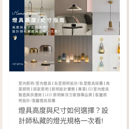
燈
高
度
與
尺
寸
？
設
計
師
私
藏
室內照明/室內燈具
|
臥室照明設計/臥室燈具採購
|
商
燈
業照明
|
居家照明
|
照明設計實務
|
專業LED室內燈具
具
製造與供應商
|
LED 照明解決方案領導品牌
|
客廳照
規
明設計/客廳燈具採購
格
燈具高度與尺寸如何選擇？設
全
解
計師私藏的燈光規格一次看!
析