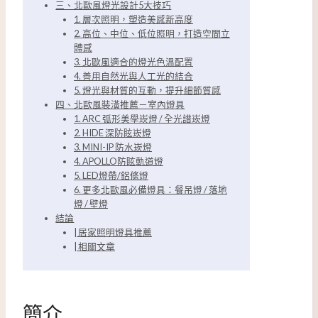
三、北歐風燈光設計5大技巧
1. 層次照明，塑造美感新高度
2. 高位、中位、低位照明，打造空間立
體感
3. 北歐風適合的燈光色溫配置
4. 善用自然光與人工光的結合
5. 燈光與材質的互動，提升細節質感
四、北歐風裝潢推薦－室內燈具
1. ARC 弧形美學崁燈 / 全光譜崁燈
2. HIDE 深防眩崁燈
3. MINI-IP 防水崁燈
4. APOLLO防眩軌道燈
5. LED燈帶/鋁條燈
6. 更多北歐風必備燈具：餐吊燈 / 落地
燈 / 壁燈
結論
| 居家照明燈具推薦
| 相關文章
簡介