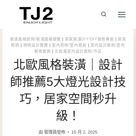
Skip
to
content
裝潢風格案例/裝潢圖庫總覽
|
居家裝潢DIY/DIY裝修專案
|
居家
照明
|
照明設計實務
|
室內照明/室內燈具
|
室內設計案例/室內
裝修案例
|
北歐風室內設計案例/作品
北歐風格裝潢｜設計
師推薦5大燈光設計技
巧，居家空間秒升
級！
由
管理員發佈
10 月 2, 2025