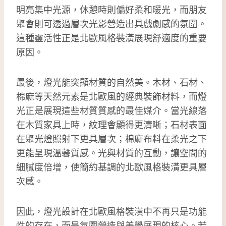
明亮集中光源，休憩時則偏好柔和暖光，而朋友
聚會則可透過層次光影營造出具戲劇感的氛圍。
這種靈活性正是北歐風格裝潢展現舒適度的重要
原因。
最後，燈光能突顯材質的自然美。木材、石材、
棉麻等天然元素是北歐風的經典裝飾材料，而燈
光正是展現這些材質質感的最佳媒介。當光線落
在木質家具上時，紋理會顯得更清晰；石材表面
在聚光燈照射下更具層次；棉麻布料在柔光之下
更能呈現溫馨質感。光與材質的互動，讓空間的
細膩度倍增，使簡約基調的北歐風格裝潢更具層
次感。
因此，燈光設計在北歐風格裝潢中不再只是功能
性的存在，而是氛圍營造與美學展現的核心。若