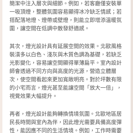
簡潔中注入層次與細節。例如，若客廳僅安裝單
一吸頂燈，整體氛圍容易顯得冰冷缺乏情感；若
搭配落地燈、燈帶或壁燈，則能立即增添溫暖氛
圍，讓空間在低調中散發舒適感。
其次，燈光設計具有延展空間的效果。北歐風格
裝潢多以白色、淺灰與木質色調為基礎，若缺乏
光影變化，容易讓空間顯得單薄扁平。室內設計
師會透過不同方向與高度的光源，營造立體層
次，使空間看起來更加寬敞明亮。對於坪數有限
的小宅而言，燈光甚至能讓空間「放大一倍」，
視覺效果大幅提升。
再者，燈光設計能夠轉換情境氛圍。北歐地區居
民長時間與室內為伴，因此燈光需要具備高度彈
性，能因應不同的生活情境。例如，工作時需要