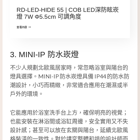
RD-LED-HIDE 55 | COB LED深防眩崁
燈 7W Φ5.5cm 可調角度
查看內容
3. MINI-IP 防水崁燈
不少人規劃北歐風居家時，常忽略浴室與陽台的
燈具選擇。MINI-IP 防水崁燈具備 IP44 的防水防
潮設計，小巧而精緻，非常適合應用在潮濕或半
戶外的環境。
它能應用於浴室洗手台上方，確保明亮的視覺；
也能安裝在淋浴間或浴缸周邊，安全實用又不失
設計感；甚至可以放在玄關與陽台，延續北歐風
格裝潢的一致性。對於講究整體和諧的設計師而