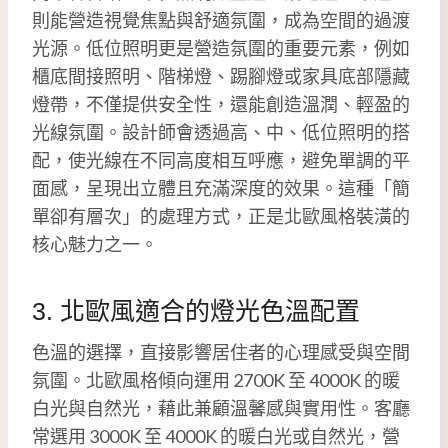
則能營造視覺焦點與舒適氛圍，成為空間的過渡
光源。低位照明更是營造氛圍的重要元素，例如
櫃底間接照明、階梯燈、踢腳燈或家具底部隱藏
燈帶，不僅提供安全性，還能創造溫潤、輕盈的
光線氛圍。設計師會透過高、中、低位照明的搭
配，使光線在不同高度相互呼應，避免單調的平
面感，呈現出立體且充滿深度的效果。這種「簡
單卻有層次」的處理方式，正是北歐風格裝潢的
核心魅力之一。
3. 北歐風適合的燈光色溫配置
色溫的選擇，直接影響居住者的心理感受與空間
氛圍。北歐風格傾向運用 2700K 至 4000K 的暖
白光與自然光，藉此兼顧溫馨感與實用性。客廳
常選用 3000K 至 4000K 的暖白光或自然光，營