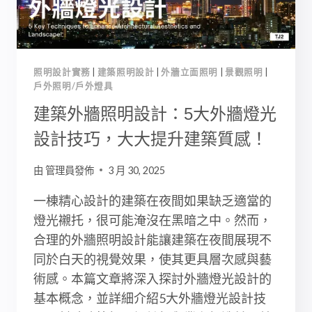
推
薦！
照明設計實務
|
建築照明設計
|
外牆立面照明
|
景觀照明
|
戶外照明/戶外燈具
建築外牆照明設計：5大外牆燈光
設計技巧，大大提升建築質感！
由
管理員發佈
3 月 30, 2025
一棟精心設計的建築在夜間如果缺乏適當的
燈光襯托，很可能淹沒在黑暗之中。然而，
合理的外牆照明設計能讓建築在夜間展現不
同於白天的視覺效果，使其更具層次感與藝
術感。本篇文章將深入探討外牆燈光設計的
基本概念，並詳細介紹5大外牆燈光設計技