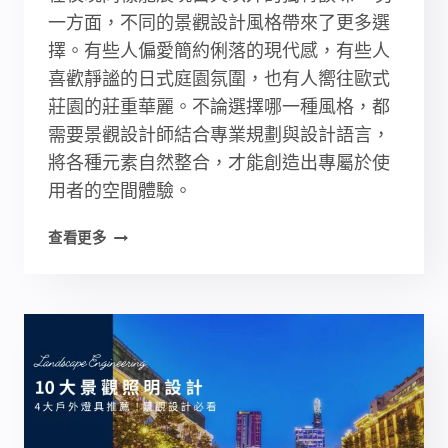
一方面，不同的景觀設計風格帶來了更多選
擇。有些人偏愛簡約俐落的現代感，有些人
喜歡靜謐的日式庭園氛圍，也有人嚮往歐式
莊園的莊重華麗。不論選擇哪一種風格，都
需要景觀設計師結合專業規劃與設計語言，
將各種元素自然整合，才能創造出專屬於使
用者的空間體驗。
最
查看更多
新
景
觀
設
計
精
選:
完
整