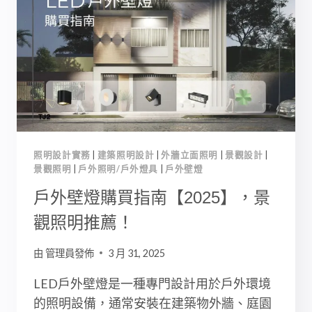
南
【2025】:
室
內/
戶
外
遊
艇
燈
全
照明設計實務
|
建築照明設計
|
外牆立面照明
|
景觀設計
|
介
景觀照明
|
戶外照明/戶外燈具
|
戶外壁燈
紹!
戶外壁燈購買指南【2025】，景
觀照明推薦！
由
管理員發佈
3 月 31, 2025
LED戶外壁燈是一種專門設計用於戶外環境
的照明設備，通常安裝在建築物外牆、庭園