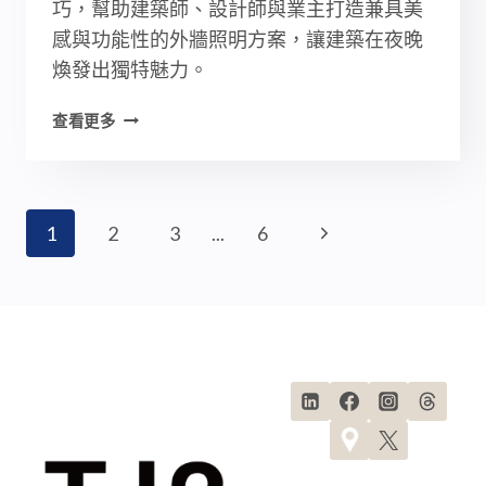
巧，幫助建築師、設計師與業主打造兼具美
感與功能性的外牆照明方案，讓建築在夜晚
煥發出獨特魅力。
建
查看更多
築
外
牆
照
Page
Next
1
2
3
...
6
明
設
Navigation
Page
計：
5
大
外
牆
燈
光
設