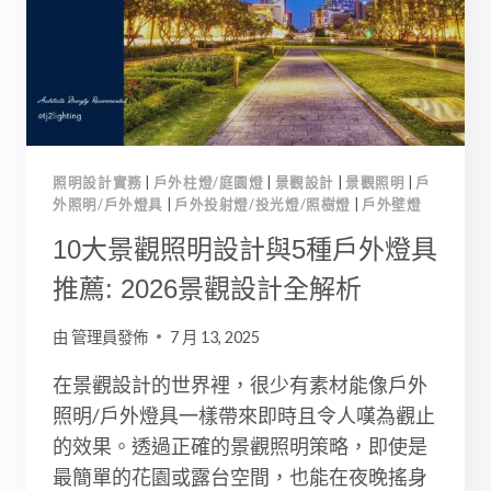
案
例、
風
格
解
析
與
照明設計實務
|
戶外柱燈/庭園燈
|
景觀設計
|
景觀照明
|
戶
景
外照明/戶外燈具
|
戶外投射燈/投光燈/照樹燈
|
戶外壁燈
觀
燈
10大景觀照明設計與5種戶外燈具
具
推薦: 2026景觀設計全解析
推
薦
由
管理員發佈
7 月 13, 2025
在景觀設計的世界裡，很少有素材能像戶外
照明/戶外燈具一樣帶來即時且令人嘆為觀止
的效果。透過正確的景觀照明策略，即使是
最簡單的花園或露台空間，也能在夜晚搖身