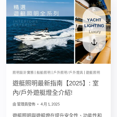
燈
購
買
指
南:
款
式
與
應
用
一
次
照明設計實務
|
船舶照明
|
戶外照明/戶外燈具
|
遊艇照明
看
｜
遊艇照明最新指南【2025】: 室
景
內/戶外遊艇燈全介紹!
觀
照
由
管理員發佈
4 月 1, 2025
明
遊艇照明與遊艇燈在提升安全性、功能性和