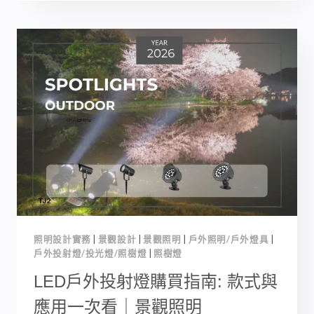
燈
具
購
買
指
南
2026：
全
品
項
戶
外
照
明
推
照明設計實務
|
景觀設計
|
景觀照明
|
戶外照明/戶外燈具
|
薦
戶外投射燈/投光燈/照樹燈
|
照樹燈
｜
景
LED戶外投射燈購買指南: 款式與
觀
應用一次看｜景觀照明
設