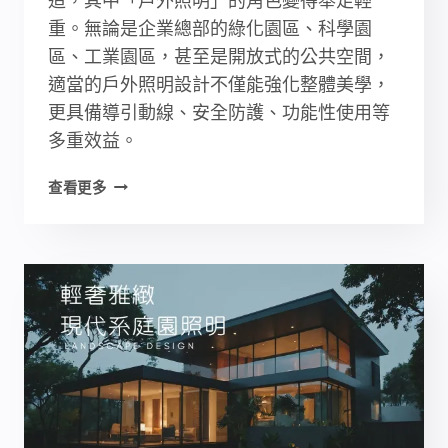
重。無論是企業總部的綠化園區、科學園
區、工業園區，甚至是開放式的公共空間，
適當的戶外照明設計不僅能強化整體美學，
更具備導引動線、安全防護、功能性使用等
多重效益。
戶
查看更多
外
園
區
工
程：
5
步
驟
規
劃
戶