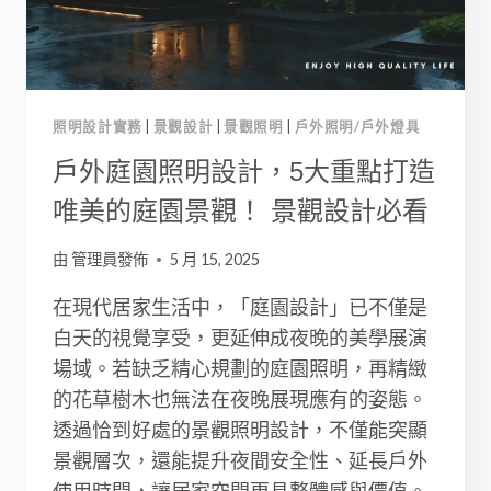
外
照
明
打
造
照明設計實務
|
景觀設計
|
景觀照明
|
戶外照明/戶外燈具
唯
美
戶外庭園照明設計，5大重點打造
園
唯美的庭園景觀！ 景觀設計必看
區！
景
由
管理員發佈
5 月 15, 2025
觀
工
在現代居家生活中，「庭園設計」已不僅是
程
白天的視覺享受，更延伸成夜晚的美學展演
必
看
場域。若缺乏精心規劃的庭園照明，再精緻
的花草樹木也無法在夜晚展現應有的姿態。
透過恰到好處的景觀照明設計，不僅能突顯
景觀層次，還能提升夜間安全性、延長戶外