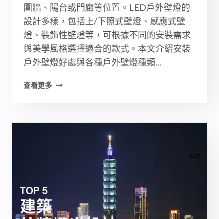
圍牆、陽台或門廊等位置。LED戶外壁燈的
設計多樣，包括上/下照式壁燈、感應式壁
燈、裝飾性壁燈等，可根據不同的安裝需求
與美學風格選擇適合的款式。本文介紹安裝
戶外壁燈好處與各種戶外壁燈種類...
戶
查看更多
外
壁
燈
購
買
指
南
【2025】，
景
觀
照
明