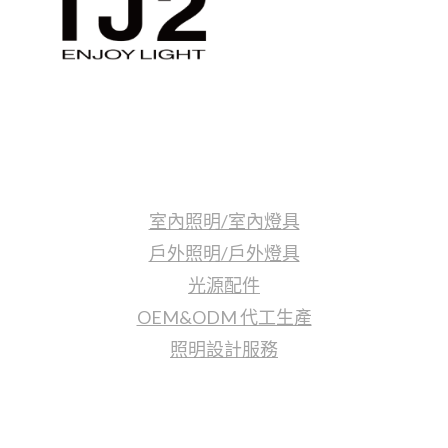
計
技
巧，
大
大
提
升
照明產品
建
築
質
室內照明/室內燈具
感！
戶外照明/戶外燈具
光源配件
OEM&ODM 代工生產
照明設計服務
更多資訊