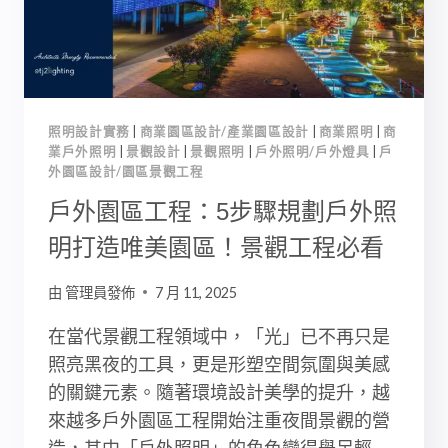
戶
外
燈
具
推
薦:
照明設計實務
|
商業園區設計/產業園區設計
|
商業照明
|
商
2026
業戶外照明
|
景觀設計
|
景觀照明
|
戶外照明/戶外燈具
|
戶
景
外園區設計/園區景觀工程
觀
戶外園區工程：5步驟規劃戶外照
設
計
明打造唯美園區！景觀工程必看
全
解
由
管理員發佈
7 月 11, 2025
析
在當代景觀工程領域中，「光」已不再只是
照亮黑夜的工具，更是形塑空間氛圍與美感
的關鍵元素。隨著環境設計美學的提升，越
來越多戶外園區工程開始注重夜間景觀的營
造，其中「戶外照明」的角色變得舉足輕