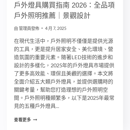
園
戶外燈具購買指南 2026：全品項
景
戶外照明推薦｜景觀設計
觀！
景
由
管理員發佈
4 月 7, 2025
觀
設
在現代生活中，戶外照明不僅僅是提供光源
計
的工具，更是提升居家安全、美化環境、營
必
看
造氛圍的重要元素。隨著LED技術的進步和
設計的多樣化，2025年的戶外燈具市場提供
了更多高效能、環保且美觀的選擇。本文將
全面介紹五大類戶外燈具，並提供選購時的
關鍵考量，幫助您打造理想的戶外照明空
間。戶外照明種類繁多，以下是2025年最常
見的五種戶外燈具...
戶
查看更多
外