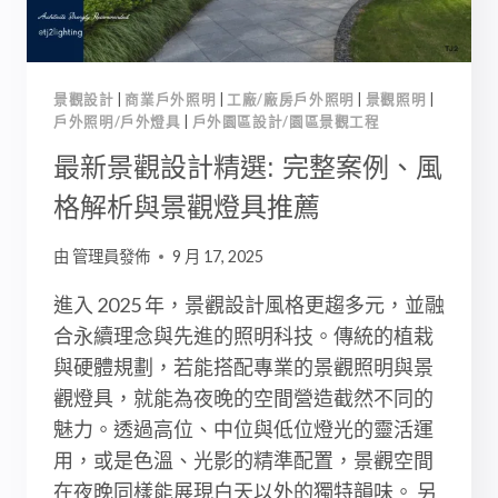
案
例
解
析，
景觀設計
|
商業戶外照明
|
工廠/廠房戶外照明
|
景觀照明
|
打
戶外照明/戶外燈具
|
戶外園區設計/園區景觀工程
造
高
最新景觀設計精選: 完整案例、風
質
格解析與景觀燈具推薦
感
戶
由
管理員發佈
9 月 17, 2025
外
空
進入 2025 年，景觀設計風格更趨多元，並融
間
合永續理念與先進的照明科技。傳統的植栽
與硬體規劃，若能搭配專業的景觀照明與景
觀燈具，就能為夜晚的空間營造截然不同的
魅力。透過高位、中位與低位燈光的靈活運
用，或是色溫、光影的精準配置，景觀空間
在夜晚同樣能展現白天以外的獨特韻味。 另