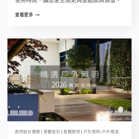
使用時間，讓居家空間更具整體感與價值。
戶
查看更多
外
庭
園
照
明
設
計，
5
大
重
點
打
造
唯
美
的
照明設計實務
|
景觀設計
|
景觀照明
|
戶外照明/戶外燈具
庭