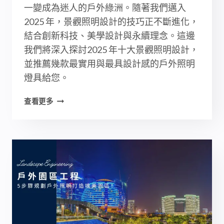
一變成為迷人的戶外綠洲。隨著我們邁入
2025 年，景觀照明設計的技巧正不斷進化，
結合創新科技、美學設計與永續理念。這邊
我們將深入探討2025 年十大景觀照明設計，
並推薦幾款最實用與最具設計感的戶外照明
燈具給您。
10
查看更多
大
景
觀
照
明
設
計
與
5
種