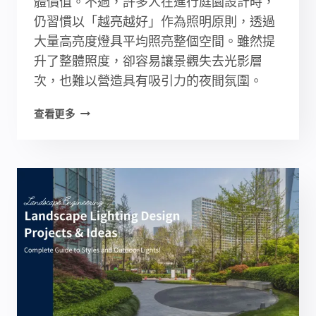
體價值。不過，許多人在進行庭園設計時，
仍習慣以「越亮越好」作為照明原則，透過
大量高亮度燈具平均照亮整個空間。雖然提
升了整體照度，卻容易讓景觀失去光影層
次，也難以營造具有吸引力的夜間氛圍。
庭
查看更多
園
燈
光
設
計
攻
略：
3
大
技
巧
＋