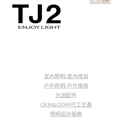
買
指
南:
款
式、
應
用
與
挑
照明產品
選
技
室內照明/室內燈具
巧
全
戶外照明/戶外燈具
解
光源配件
析
OEM&ODM 代工生產
照明設計服務