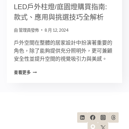
觀
LED戶外柱燈/庭園燈購買指南:
設
款式、應用與挑選技巧全解析
計】
由
管理員發佈
8 月 12, 2024
戶外空間在整體的居家設計中扮演著重要的
角色，除了能夠提供充分照明外，更可兼顧
安全性並提升空間的視覺吸引力與美感。
LED
查看更多
戶
外
柱
燈/
庭
園
燈
購