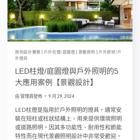
南：
款
式
與
應
用
一
照明設計實務
|
戶外柱燈/庭園燈
|
景觀照明
|
戶外照明/戶
次
外燈具
看
｜
LED柱燈/庭園燈與戶外照明的5
景
大應用案例【景觀設計】
觀
照
由
管理員發佈
9 月 29, 2024
明
LED柱燈是指用於戶外照明的燈具，通常安
裝在短柱或柱狀結構上，用來提供環境照明
或道路照明。因其多功能性、耐用性和節能
特性而在現代景觀照明設計中非常受歡迎。