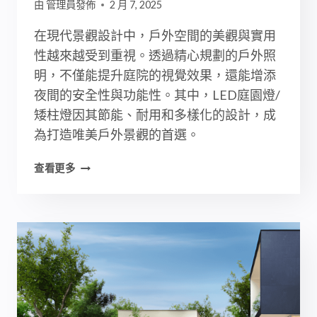
由
管理員發佈
2 月 7, 2025
解
析
在現代景觀設計中，戶外空間的美觀與實用
性越來越受到重視。透過精心規劃的戶外照
明，不僅能提升庭院的視覺效果，還能增添
夜間的安全性與功能性。其中，LED庭園燈/
矮柱燈因其節能、耐用和多樣化的設計，成
為打造唯美戶外景觀的首選。
LED
查看更多
庭
園
燈/
矮
柱
燈
購
買
指