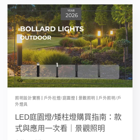
觀
照
明
設
計
與
5
種
戶
外
燈
具
推
薦:
照明設計實務
|
戶外柱燈/庭園燈
|
景觀照明
|
戶外照明/戶
2026
外燈具
景
觀
LED庭園燈/矮柱燈購買指南：款
設
式與應用一次看｜景觀照明
計
全