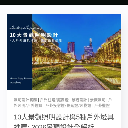
照明設計實務
|
戶外柱燈/庭園燈
|
景觀設計
|
景觀照明
|
戶
外照明/戶外燈具
|
戶外投射燈/投光燈/照樹燈
|
戶外壁燈
10大景觀照明設計與5種戶外燈具
推薦: 2026景觀設計全解析