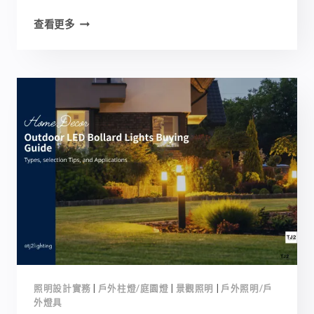
LED
查看更多
柱
燈/
庭
園
燈
與
戶
外
照
明
的
5
大
應
用
案
照明設計實務
|
戶外柱燈/庭園燈
|
景觀照明
|
戶外照明/戶
例
外燈具
【景