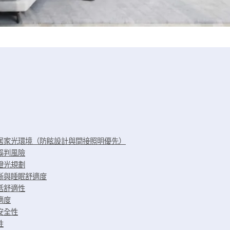
的居家光環境（防眩設計與間接照明優先）
誤判風險
燈光規劃
晰與睡眠舒適度
活舒適性
適度
安全性
性