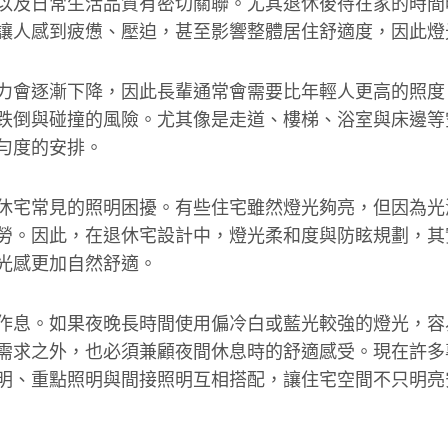
以及日常生活品質有密切關聯。尤其退休後待在家的時間
讓人感到疲憊、壓迫，甚至影響整體居住舒適度，因此燈
力會逐漸下降，因此長輩通常會需要比年輕人更高的照度
跌倒與碰撞的風險。尤其像是走道、樓梯、浴室與床邊等
勻度的安排。
休宅常見的照明困擾。有些住宅雖然燈光夠亮，但因為光
勞。因此，在退休宅設計中，燈光柔和度與防眩規劃，其
光感更加自然舒適。
作息。如果夜晚長時間使用偏冷白或藍光較強的燈光，容
需求之外，也必須兼顧夜間休息時的舒適感受。現在許多
明、重點照明與間接照明互相搭配，讓住宅空間不只明亮