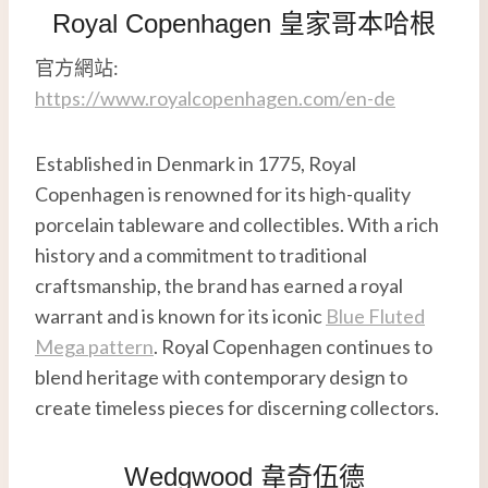
Royal Copenhagen 皇家哥本哈根
官方網站:
https://www.royalcopenhagen.com/en-de
Established in Denmark in 1775, Royal
Copenhagen is renowned for its high-quality
porcelain tableware and collectibles. With a rich
history and a commitment to traditional
craftsmanship, the brand has earned a royal
warrant and is known for its iconic
Blue Fluted
Mega pattern
. Royal Copenhagen continues to
blend heritage with contemporary design to
create timeless pieces for discerning collectors.
Wedgwood 韋奇伍德