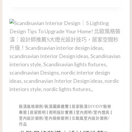
高
度
與
尺
寸
如
何
選
擇
？
設
計
師
私
藏
裝潢風格案例/裝潢圖庫總覽
|
居家裝潢DIY/DIY裝修
的
專案
|
居家照明
|
照明設計實務
|
室內照明/室內燈具
|
燈
室內設計案例/室內裝修案例
|
北歐風室內設計案例/
光
作品
規