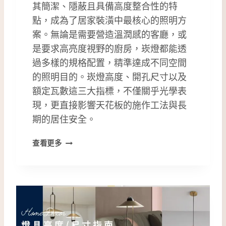
其簡潔、隱蔽且具備高度整合性的特
點，成為了居家裝潢中最核心的照明方
案。無論是需要營造溫潤感的客廳，或
是要求高亮度視野的廚房，崁燈都能透
過多樣的規格配置，精準達成不同空間
的照明目的。崁燈高度、開孔尺寸以及
額定瓦數這三大指標，不僅關乎光學表
現，更直接影響天花板的施作工法與長
期的居住安全。
如
查看更多
何
挑
選
崁
燈
高
度