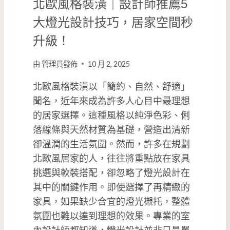
北歐風格裝潢｜設計師推薦5
格
一
大燈光設計技巧，居家空間秒
次
升級！
看
!
由
管理員發佈
10 月 2, 2025
北歐風格裝潢以「簡約、自然、舒適」
聞名，近年來成為許多人心目中最理想
的居家選擇。這種風格以純淨色彩、俐
落線條與天然材質為基礎，營造出清新
卻溫潤的生活氛圍。然而，許多在規劃
北歐風居家的人，往往將重點放在家具
挑選與軟裝搭配，卻忽略了燈光設計在
其中的關鍵作用。即使選擇了再精緻的
家具，如果缺少合宜的燈光襯托，整體
氛圍也難以達到理想的效果。專業的室
內設計師都知道，燈光設計並非只是單