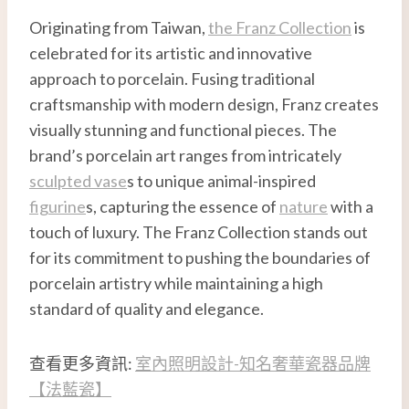
Originating from Taiwan,
the Franz Collection
is
celebrated for its artistic and innovative
approach to porcelain. Fusing traditional
craftsmanship with modern design, Franz creates
visually stunning and functional pieces. The
brand’s porcelain art ranges from intricately
sculpted vase
s to unique animal-inspired
figurine
s, capturing the essence of
nature
with a
touch of luxury. The Franz Collection stands out
for its commitment to pushing the boundaries of
porcelain artistry while maintaining a high
standard of quality and elegance.
查看更多資訊:
室內照明設計-知名奢華瓷器品牌
【法藍瓷】