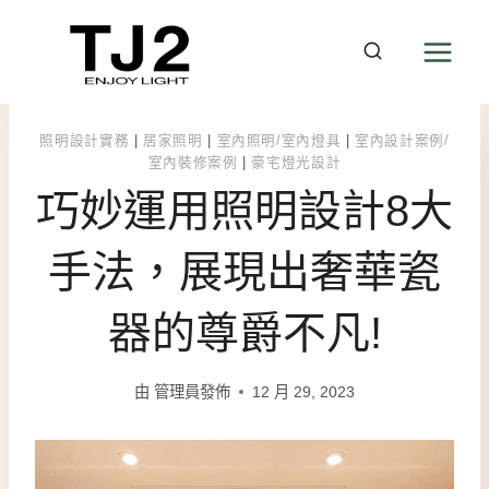
Skip
to
content
照明設計實務
|
居家照明
|
室內照明/室內燈具
|
室內設計案例/
室內裝修案例
|
豪宅燈光設計
巧妙運用照明設計8大
手法，展現出奢華瓷
器的尊爵不凡!
由
管理員發佈
12 月 29, 2023