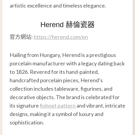
artistic excellence and timeless elegance.
Herend 赫倫瓷器
官方網站:
https://herend.com/en
Hailing from Hungary, Herend is a prestigious
porcelain manufacturer with a legacy dating back
to 1826. Revered for its hand-painted,
handcrafted porcelain pieces, Herend’s
collection includes tableware, figurines, and
decorative objects. The brand is celebrated for
its signature
fishnet pattern
and vibrant, intricate
designs, making it a symbol of luxury and
sophistication.