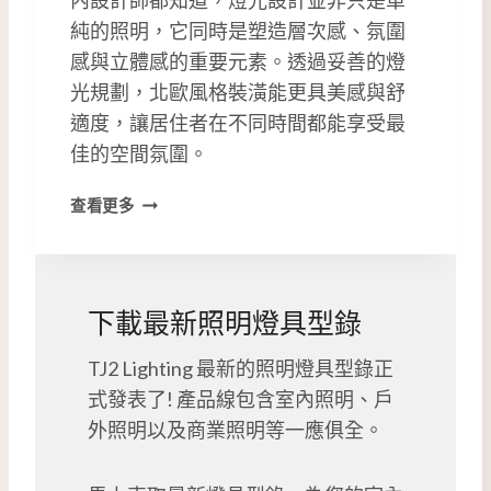
純的照明，它同時是塑造層次感、氛圍
感與立體感的重要元素。透過妥善的燈
光規劃，北歐風格裝潢能更具美感與舒
適度，讓居住者在不同時間都能享受最
佳的空間氛圍。
北
查看更多
歐
風
格
裝
下載最新照明燈具型錄
潢
｜
TJ2 Lighting 最新的照明燈具型錄正
設
式發表了! 產品線包含室內照明、戶
計
師
外照明以及商業照明等一應俱全。
推
薦