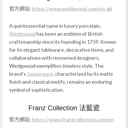
官方網站:
https://www.wedgwood.com/en-gb
A quintessential name in luxury porcelain,
Wedgwood
has been an emblem of British
craftsmanship since its founding in 1759. Known
for its elegant tableware, decorative items, and
collaborations with renowned designers,
Wedgwood exemplifies timeless style. The
brand’s
Jasperware
, characterized by its matte
finish and classical motifs, remains an enduring
symbol of sophistication.
Franz Collection 法藍瓷
官方網站:
https://www.franzcollection.com/en