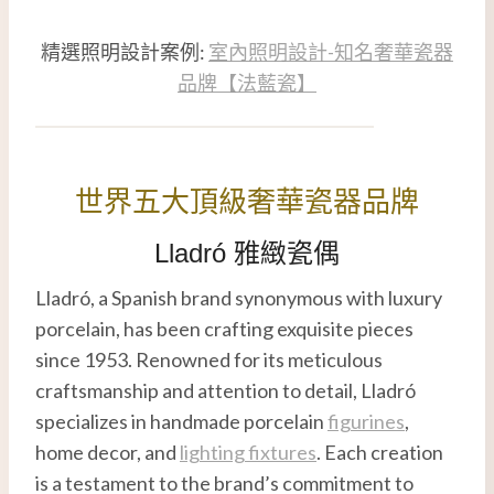
精選照明設計案例:
室內照明設計-知名奢華瓷器
品牌【法藍瓷】
世界五大頂級奢華瓷器品牌
Lladró 雅緻瓷偶
Lladró, a Spanish brand synonymous with luxury
porcelain, has been crafting exquisite pieces
since 1953. Renowned for its meticulous
craftsmanship and attention to detail, Lladró
specializes in handmade porcelain
figurines
,
home decor, and
lighting fixtures
. Each creation
is a testament to the brand’s commitment to