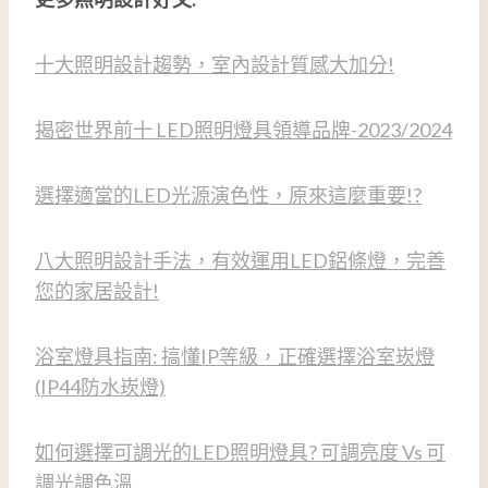
十大照明設計趨勢，室內設計質感大加分!
揭密世界前十 LED照明燈具領導品牌-2023/2024
選擇適當的LED光源演色性，原來這麼重要!?
八大照明設計手法，有效運用LED鋁條燈，完善
您的家居設計!
浴室燈具指南: 搞懂IP等級，正確選擇浴室崁燈
(IP44防水崁燈)
如何選擇可調光的LED照明燈具? 可調亮度 Vs 可
調光調色溫