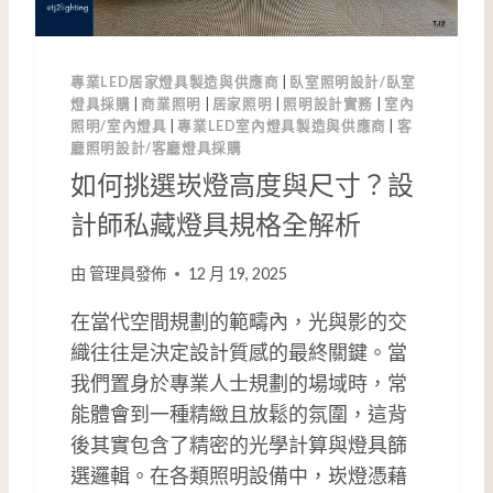
專業LED居家燈具製造與供應商
|
臥室照明設計/臥室
燈具採購
|
商業照明
|
居家照明
|
照明設計實務
|
室內
照明/室內燈具
|
專業LED室內燈具製造與供應商
|
客
廳照明設計/客廳燈具採購
如何挑選崁燈高度與尺寸？設
計師私藏燈具規格全解析
由
管理員發佈
12 月 19, 2025
在當代空間規劃的範疇內，光與影的交
織往往是決定設計質感的最終關鍵。當
我們置身於專業人士規劃的場域時，常
能體會到一種精緻且放鬆的氛圍，這背
後其實包含了精密的光學計算與燈具篩
選邏輯。在各類照明設備中，崁燈憑藉