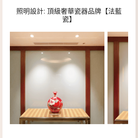
照明設計: 頂級奢華瓷器品牌【法藍
瓷】