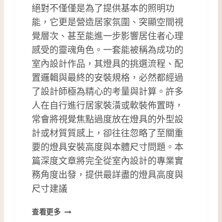
絕對不僅僅是為了提供基本的照明功
能，它更是營造居家氛圍、突顯空間視
覺層次、甚至能進一步影響居住者心理
感受的靈魂角色。一套能被稱為成功的
室內設計作品，其燈具的挑選流程、配
置邏輯與最終的安裝規格，必然都經過
了設計師極為精心的考量與計算。許多
人在自行進行居家裝潢或軟裝佈置時，
常會將視覺焦點過度放在燈具的外型設
計或材質質感上，卻往往忽略了至關重
要的燈具安裝高度與本體尺寸問題。本
篇深度文章將完全從室內設計的專業實
務角度出發，提供最詳盡的燈具高度與
尺寸建議
燈
查看更多
具