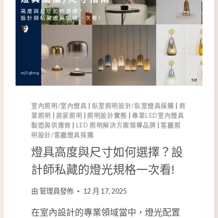
與
尺
寸
？
設
計
師
私
藏
室內照明/室內燈具
|
臥室照明設計/臥室燈具採購
|
商
燈
業照明
|
居家照明
|
照明設計實務
|
專業LED室內燈具
具
製造與供應商
|
LED 照明解決方案領導品牌
|
客廳照
規
明設計/客廳燈具採購
格
燈具高度與尺寸如何選擇？設
全
解
計師私藏的燈光規格一次看!
析
由
管理員發佈
12 月 17, 2025
在室內設計的專業領域當中，燈光配置