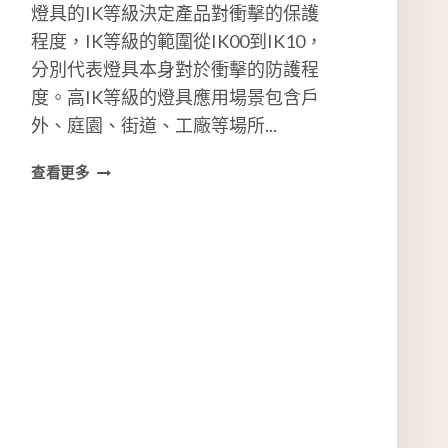
燈具的IK等級決定產品對衝擊的保護
程度，IK等級的範圍從IK00到IK10，
分別代表燈具本身對於衝擊的防護程
度。高IK等級的燈具應用場景包含戶
外、庭園、街道、工廠等場所...
什
查看更多
麼
是
I
K
等
級
?
戶
外
L
E
D