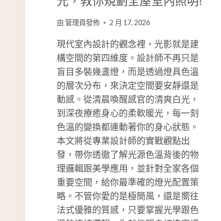
光，教你規劃全屋室內照明!
由
管理員發佈
2 月 17, 2026
現代室內設計的觀念裡，光影就是建
構空間的第四維度。設計師不再只是
盲目多裝幾盞燈，而是透過燈具色溫
的層次分布，來決定空間要安靜還是
動感。從清晨喚醒感官的清爽白光，
到深夜療癒身心的柔軟暖光，每一刻
色溫的變換都連動著你的身心狀態。
本文將從專業設計師的實戰觀點出
發，帶你透徹了解光源色溫背後的物
理邏輯跟美學應用，並針對全家各個
重要空間，給你最準確的燈光配置策
略。不管你愛的是極簡風，還是嚮往
法式優雅的質感，只要掌握光學跟色