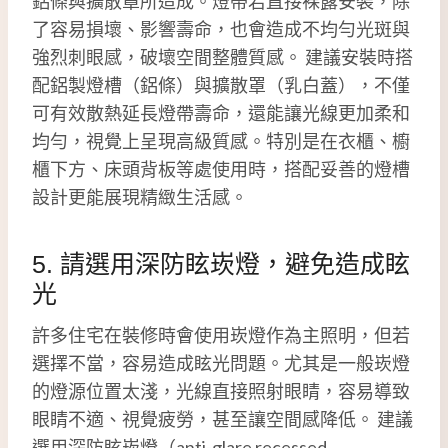
鋁條與擴散罩所造成。燈帶若直接裸露安裝，除
了容易損壞、影響壽命，也會造成不均勻光斑與
強烈刺眼感，破壞空間整體質感。 建議安裝時搭
配鋁製燈槽（鋁條）與擴散罩（乳白蓋），不僅
可有效散熱延長燈帶壽命，還能讓光線更加柔和
均勻，視覺上呈現高級質感。特別是在衣櫃、櫥
櫃下方、床頭背板等處使用時，搭配妥善的燈槽
設計更能展現精緻生活感。
5. 請選用深防眩崁燈，避免造成眩
光
許多住宅在裝修時會使用崁燈作為主照明，但若
選擇不當，容易造成眩光問題。尤其是一般崁燈
的燈源位置太淺，光線直接照射眼睛，容易導致
眼睛不適、視覺疲勞，甚至讓空間感降低。 建議
選用深防眩崁燈（anti-glare recessed