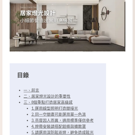
目錄
一、前言
二、居家燈光設計的重要性
三、8個重點打造居家高級感
1. 運用線型照明打造間接光
2. 同一空間盡可能運用單一色溫
3. 亮度因人而異，通用標準僅供參考
4. 燈帶安裝請搭配鋁條與擴散罩
5. 請選用深防眩崁燈，避免造成眩光