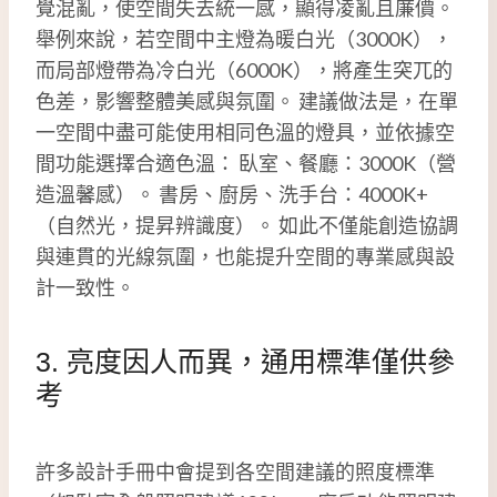
覺混亂，使空間失去統一感，顯得凌亂且廉價。
舉例來說，若空間中主燈為暖白光（3000K），
而局部燈帶為冷白光（6000K），將產生突兀的
色差，影響整體美感與氛圍。 建議做法是，在單
一空間中盡可能使用相同色溫的燈具，並依據空
間功能選擇合適色溫： 臥室、餐廳：3000K（營
造溫馨感）。 書房、廚房、洗手台：4000K+
（自然光，提昇辨識度）。 如此不僅能創造協調
與連貫的光線氛圍，也能提升空間的專業感與設
計一致性。
3. 亮度因人而異，通用標準僅供參
考
許多設計手冊中會提到各空間建議的照度標準