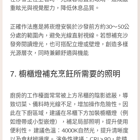
重眩光與視覺壓力，降低休息品質。
正確作法應是將崁燈安裝於沙發前方約30～50公
分處的範圍內，避免光線直射視線。若想補充沙
發旁閱讀燈光，也可搭配立燈或壁燈，創造多樣
光源層次，同時兼顧舒適與機能
7. 櫥櫃燈補充烹飪所需要的照明
廚房的工作檯面常常被上方吊櫃的陰影遮蔽，導
致切菜、備料時光線不足，增加操作危險性。因
此在下廚區域，建議在吊櫃下方加裝櫥櫃燈（例
如燈帶或小型嵌燈），補足局部照明，提升使用
便利性。 建議色溫：4000K自然光，提升清晰度
以及食材辨識度。 演色性建議：CRI ≥ 90，能精