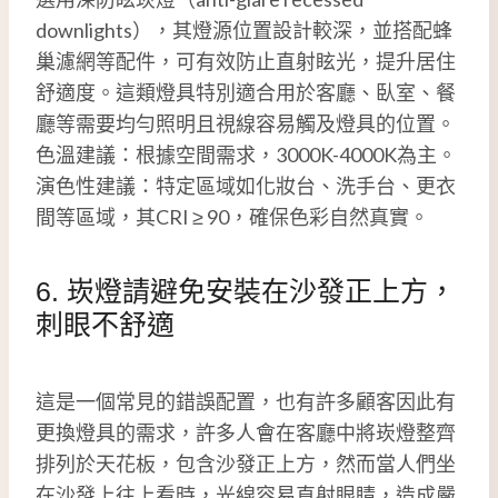
downlights），其燈源位置設計較深，並搭配蜂
巢濾網等配件，可有效防止直射眩光，提升居住
舒適度。這類燈具特別適合用於客廳、臥室、餐
廳等需要均勻照明且視線容易觸及燈具的位置。
色溫建議：根據空間需求，3000K-4000K為主。
演色性建議：特定區域如化妝台、洗手台、更衣
間等區域，其CRI ≥ 90，確保色彩自然真實。
6. 崁燈請避免安裝在沙發正上方，
刺眼不舒適
這是一個常見的錯誤配置，也有許多顧客因此有
更換燈具的需求，許多人會在客廳中將崁燈整齊
排列於天花板，包含沙發正上方，然而當人們坐
在沙發上往上看時，光線容易直射眼睛，造成嚴