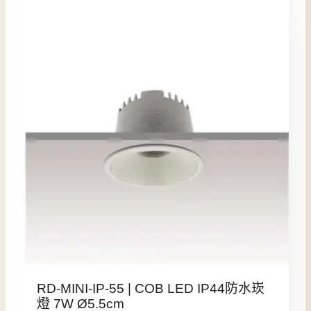
RD-MINI-IP-55 | COB LED IP44防水崁
燈 7W Ø5.5cm