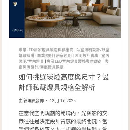
專業LED居家燈具製造與供應商
|
臥室照明設計/臥室
燈具採購
|
商業照明
|
居家照明
|
照明設計實務
|
室內
照明/室內燈具
|
專業LED室內燈具製造與供應商
|
客
廳照明設計/客廳燈具採購
如何挑選崁燈高度與尺寸？設
計師私藏燈具規格全解析
由
管理員發佈
12 月 19, 2025
在當代空間規劃的範疇內，光與影的交
織往往是決定設計質感的最終關鍵。當
我們置身於專業人士規劃的場域時，常