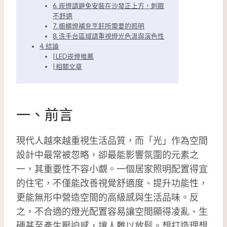
6. 崁燈請避免安裝在沙發正上方，刺眼
不舒適
7. 櫥櫃燈補充烹飪所需要的照明
8. 洗手台區域請重視燈光色溫與演色性
4. 結論
| LED崁燈推薦
| 相關文章
一、前言
現代人越來越重視生活品質，而「光」作為空間
設計中最常被忽略，卻最能影響氛圍的元素之
一，其重要性不容小覷。一個居家照明配置得宜
的住宅，不僅能改善視覺舒適度、提升功能性，
更能無形中營造空間的高級感與生活品味。反
之，不合適的燈光配置容易讓空間顯得凌亂、生
硬甚至產生壓迫感，讓人難以放鬆。想打造理想