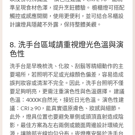
準呈現食材色澤，提升烹飪體驗。 櫥櫃燈可搭配
觸控或感應開關，使用更便利，並可結合吊櫃設
計讓燈具隱藏不外露，保持整體美觀。
8. 洗手台區域請重視燈光色溫與演
色性
洗手台是早晚梳洗、化妝、刮鬍等精細動作的主
要場所，若照明不足或光線顏色偏差，容易造成
誤判妝容或清潔不完全。因此，洗手台照明不僅
要足夠明亮，更需注重演色性與色溫選擇。 建議
色溫：4000K自然光，接近日光色溫。 演色性建
議：CRI ≥ 90，能真實還原膚色、妝感與細節。
此外，燈具位置也要避免單側或頭頂直射造成陰
影，最佳方案為左右兩側或鏡面周邊設計環繞光
源，讓臉部光線均勻分布。崁燈應安裝於洗手台