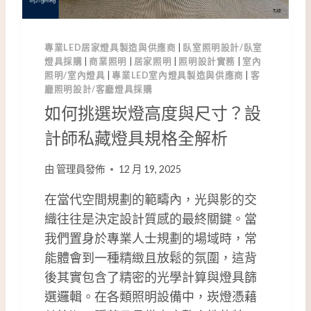
專業LED居家燈具製造與供應商
|
臥室照明設計/臥室
燈具採購
|
商業照明
|
居家照明
|
照明設計實務
|
室內
照明/室內燈具
|
專業LED室內燈具製造與供應商
|
客
廳照明設計/客廳燈具採購
如何挑選崁燈高度與尺寸？設
計師私藏燈具規格全解析
由
管理員發佈
12 月 19, 2025
在當代空間規劃的範疇內，光與影的交
織往往是決定設計質感的最終關鍵。當
我們置身於專業人士規劃的場域時，常
能體會到一種精緻且放鬆的氛圍，這背
後其實包含了精密的光學計算與燈具篩
選邏輯。在各類照明設備中，崁燈憑藉