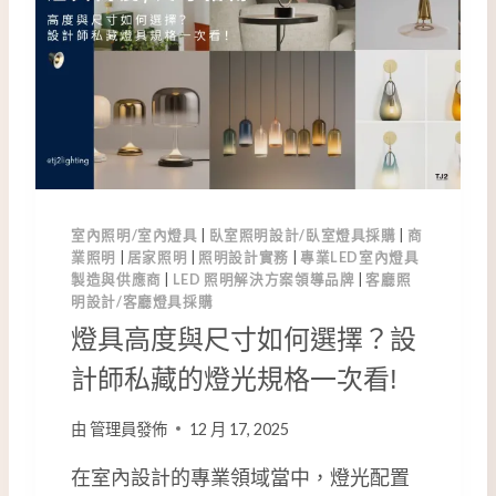
與
尺
寸
？
設
計
師
私
藏
室內照明/室內燈具
|
臥室照明設計/臥室燈具採購
|
商
燈
業照明
|
居家照明
|
照明設計實務
|
專業LED室內燈具
具
製造與供應商
|
LED 照明解決方案領導品牌
|
客廳照
規
明設計/客廳燈具採購
格
燈具高度與尺寸如何選擇？設
全
解
計師私藏的燈光規格一次看!
析
由
管理員發佈
12 月 17, 2025
在室內設計的專業領域當中，燈光配置