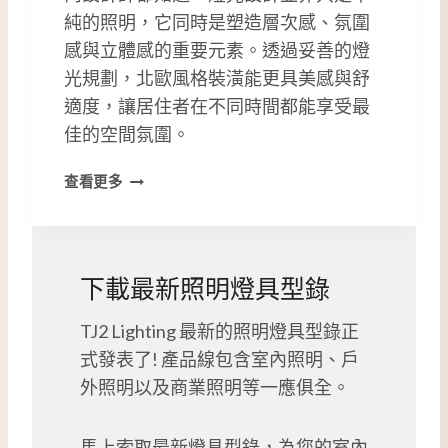
純的照明，它同時是塑造層次感、氛圍
感與立體感的重要元素。透過妥善的燈
光規劃，北歐風格裝潢能更具美感與舒
適度，讓居住者在不同時間都能享受最
佳的空間氛圍。
北
查看更多
歐
風
格
裝
下載最新照明燈具型錄
潢
｜
TJ2 Lighting 最新的照明燈具型錄正
設
式發表了! 產品線包含室內照明、戶
計
師
外照明以及商業照明等一應俱全。
推
薦
馬上索取最新燈具型錄，為您的室內