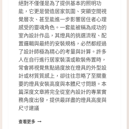
絕對不僅僅是為了提供基本的照明功
能，它更是營造居家氛圍、突顯空間視
覺層次、甚至能進一步影響居住者心理
感受的靈魂角色。一套能被稱為成功的
室內設計作品，其燈具的挑選流程、配
置邏輯與最終的安裝規格，必然都經過
了設計師極為精心的考量與計算。許多
人在自行進行居家裝潢或軟裝佈置時，
常會將視覺焦點過度放在燈具的外型設
計或材質質感上，卻往往忽略了至關重
要的燈具安裝高度與本體尺寸問題。本
篇深度文章將完全從室內設計的專業實
務角度出發，提供最詳盡的燈具高度與
尺寸建議
燈
查看更多
具