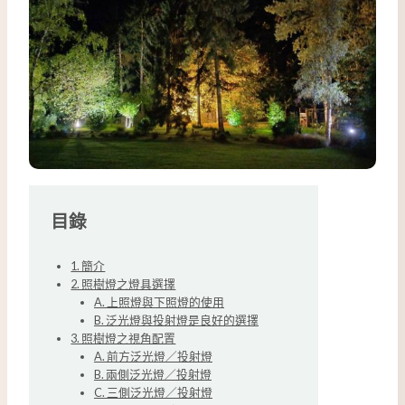
目錄
1. 簡介
2. 照樹燈之燈具選擇
A. 上照燈與下照燈的使用
B. 泛光燈與投射燈是良好的選擇
3. 照樹燈之視角配置
A. 前方泛光燈／投射燈
B. 兩側泛光燈／投射燈
C. 三側泛光燈／投射燈