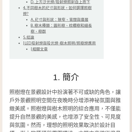
D. 上方泛光燈/投射燈照射自上而下
4. 不同樹木的尺寸與形狀，如何選擇照樹
燈?
A. 尺寸與形狀：狹窄、寬闊與廣展
B. 樹木種類：圓形樹、棕櫚樹和細長
樹、樹群
5. 結論
| LED投射燈與投光燈-樹木照明/照樹燈應用
| 相關文章
1. 簡介
照樹燈在景觀設計中扮演著不可或缺的角色，讓
戶外景觀照明空間在夜晚時分增添神祕氛圍與雅
緻美感。照樹燈與樹木照明的綜合應用，不僅能
提升自然景觀的美感，也增添了安全性、可見度
與氛圍。然而，理想的照明效果取決於設計目