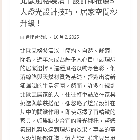
北歐風格裝潢｜設計師推薦5
格
一
大燈光設計技巧，居家空間秒
次
升級！
看
!
由
管理員發佈
10 月 2, 2025
北歐風格裝潢以「簡約、自然、舒適」
聞名，近年來成為許多人心目中最理想
的居家選擇。這種風格以純淨色彩、俐
落線條與天然材質為基礎，營造出清新
卻溫潤的生活氛圍。然而，許多在規劃
北歐風居家的人，往往將重點放在家具
挑選與軟裝搭配，卻忽略了燈光設計在
其中的關鍵作用。即使選擇了再精緻的
家具，如果缺少合宜的燈光襯托，整體
氛圍也難以達到理想的效果。專業的室
內設計師都知道，燈光設計並非只是單