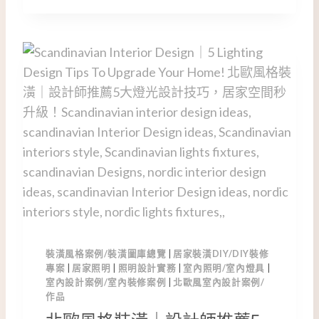
高
度
與
尺
寸
如
何
選
擇
？
設
計
師
私
藏
裝潢風格案例/裝潢圖庫總覽
|
居家裝潢DIY/DIY裝修
的
專案
|
居家照明
|
照明設計實務
|
室內照明/室內燈具
|
燈
室內設計案例/室內裝修案例
|
北歐風室內設計案例/
光
作品
規