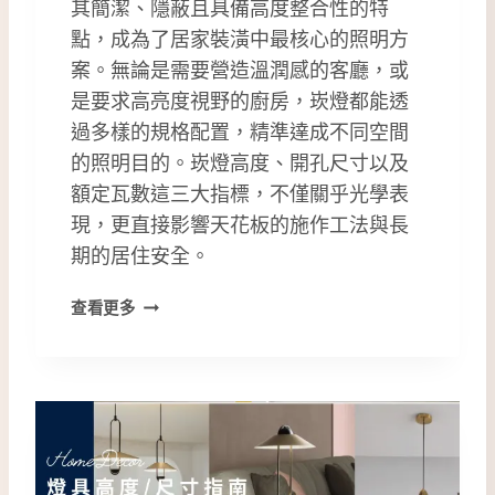
其簡潔、隱蔽且具備高度整合性的特
點，成為了居家裝潢中最核心的照明方
案。無論是需要營造溫潤感的客廳，或
是要求高亮度視野的廚房，崁燈都能透
過多樣的規格配置，精準達成不同空間
的照明目的。崁燈高度、開孔尺寸以及
額定瓦數這三大指標，不僅關乎光學表
現，更直接影響天花板的施作工法與長
期的居住安全。
如
查看更多
何
挑
選
崁
燈
高
度