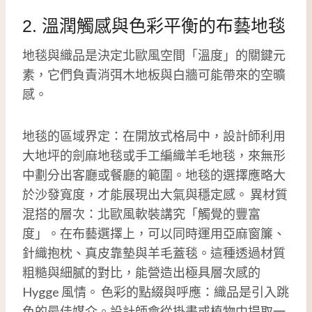
2. 溫潤觸感與色彩平衡的布藝地毯
地毯與織品是決定北歐風空間「溫度」的關鍵元
素，它們負責消弭木地板與白牆可能帶來的空曠
感。
地毯的區域界定：在開放式格局中，設計師利用
大地坪的劍麻地毯或手工編織羊毛地毯，來無形
中劃分出客廳或餐廳的範圍。地毯的選擇應略大
於沙發寬度，才能展現出大氣與穩定感。 異材質
混搭的層次：北歐風軟裝講究「觸覺的豐富
度」。在布藝選擇上，可以同時運用亞麻窗簾、
針織抱枕、真皮靠墊與羊毛蓋毯。這種透過材質
粗糙與細膩的對比，能營造出極具層次感的
Hygge 風情。 色彩的點綴與呼應：織品是引入跳
色的最佳媒介。設計師會從掛畫或植物中提取一