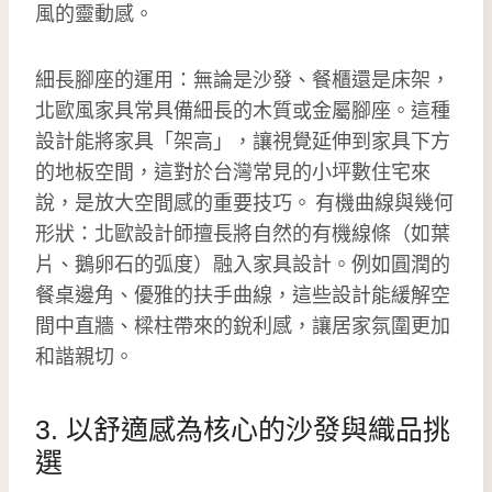
風的靈動感。
細長腳座的運用：無論是沙發、餐櫃還是床架，
北歐風家具常具備細長的木質或金屬腳座。這種
設計能將家具「架高」，讓視覺延伸到家具下方
的地板空間，這對於台灣常見的小坪數住宅來
說，是放大空間感的重要技巧。 有機曲線與幾何
形狀：北歐設計師擅長將自然的有機線條（如葉
片、鵝卵石的弧度）融入家具設計。例如圓潤的
餐桌邊角、優雅的扶手曲線，這些設計能緩解空
間中直牆、樑柱帶來的銳利感，讓居家氛圍更加
和諧親切。
3. 以舒適感為核心的沙發與織品挑
選