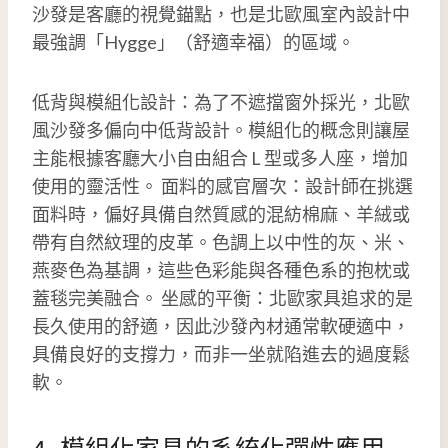
沙發是客廳的視覺錨點，也是北歐風室內設計中
最強調「Hygge」（舒適幸福）的區域。
低背與模組化設計：為了不遮擋窗外採光，北歐
風沙發多偏向中低背設計。模組化的概念則讓屋
主能根據客廳大小自由組合 L 型或多人座，增加
使用的靈活性。 面料的感官層次：設計師在挑選
面料時，偏好具備自然質感的混紡棉麻、羊絨或
帶有自然紋理的皮革。色調上以中性的灰、米、
燕麥色為基調，這些色彩能與各種色系的抱枕或
蓋毯完美融合。 坐感的平衡：北歐家具追求的是
長久使用的舒適，因此沙發內材通常軟硬適中，
具備良好的支撐力，而非一坐就陷進去的過度鬆
軟。