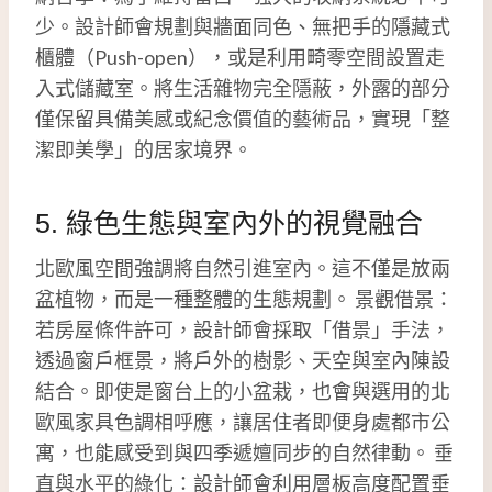
少。設計師會規劃與牆面同色、無把手的隱藏式
櫃體（Push-open），或是利用畸零空間設置走
入式儲藏室。將生活雜物完全隱蔽，外露的部分
僅保留具備美感或紀念價值的藝術品，實現「整
潔即美學」的居家境界。
5. 綠色生態與室內外的視覺融合
北歐風空間強調將自然引進室內。這不僅是放兩
盆植物，而是一種整體的生態規劃。 景觀借景：
若房屋條件許可，設計師會採取「借景」手法，
透過窗戶框景，將戶外的樹影、天空與室內陳設
結合。即使是窗台上的小盆栽，也會與選用的北
歐風家具色調相呼應，讓居住者即便身處都市公
寓，也能感受到與四季遞嬗同步的自然律動。 垂
直與水平的綠化：設計師會利用層板高度配置垂