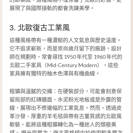
展現了與國際接軌的都會洗鍊美學。
3. 北歐復古工業風
這種風格帶有一種濃郁的人文氣息與歷史溫度。
它不追求嶄新，而是崇尚歲月留下的痕跡。設計
師在規劃時，常會尋找 1950 年代至 1960 年代的
北歐二手家具（Mid-Century Modern），這些
家具擁有獨特的柚木色澤與有機曲線。
粗獷與溫膩的交織：在硬裝部分，可能會刻意保
留局部的紅磚牆面、水泥粉光地板或是外露的管
線，展現出不修邊幅的工業氣息。然而，透過皮
革沙發、厚重的羊毛毯與帶有古董質感的北歐風
軟裝，能將這種粗獷轉化為一種迷人的頹廢美
感。 燈光與層次：復古風格傾向於使用較多層次