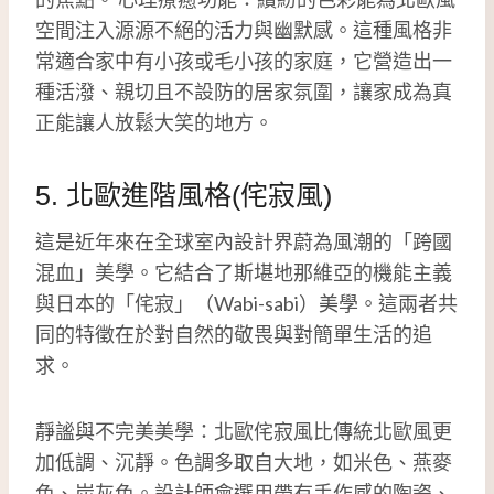
空間注入源源不絕的活力與幽默感。這種風格非
常適合家中有小孩或毛小孩的家庭，它營造出一
種活潑、親切且不設防的居家氛圍，讓家成為真
正能讓人放鬆大笑的地方。
5. 北歐進階風格(侘寂風)
這是近年來在全球室內設計界蔚為風潮的「跨國
混血」美學。它結合了斯堪地那維亞的機能主義
與日本的「侘寂」（Wabi-sabi）美學。這兩者共
同的特徵在於對自然的敬畏與對簡單生活的追
求。
靜謐與不完美美學：北歐侘寂風比傳統北歐風更
加低調、沉靜。色調多取自大地，如米色、燕麥
色、炭灰色。設計師會選用帶有手作感的陶瓷、