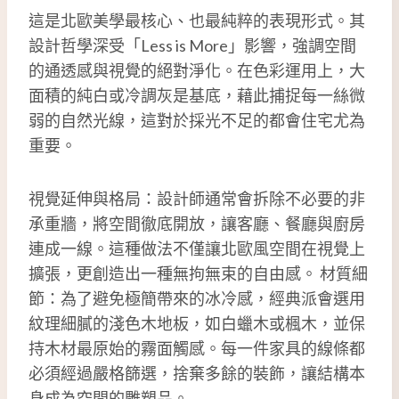
這是北歐美學最核心、也最純粹的表現形式。其
設計哲學深受「Less is More」影響，強調空間
的通透感與視覺的絕對淨化。在色彩運用上，大
面積的純白或冷調灰是基底，藉此捕捉每一絲微
弱的自然光線，這對於採光不足的都會住宅尤為
重要。
視覺延伸與格局：設計師通常會拆除不必要的非
承重牆，將空間徹底開放，讓客廳、餐廳與廚房
連成一線。這種做法不僅讓北歐風空間在視覺上
擴張，更創造出一種無拘無束的自由感。 材質細
節：為了避免極簡帶來的冰冷感，經典派會選用
紋理細膩的淺色木地板，如白蠟木或楓木，並保
持木材最原始的霧面觸感。每一件家具的線條都
必須經過嚴格篩選，捨棄多餘的裝飾，讓結構本
身成為空間的雕塑品。