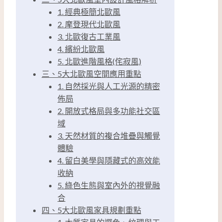
1. 經典極簡北歐風
2. 摩登現代北歐風
3. 北歐復古工業風
4. 繽紛北歐風
5. 北歐進階風格(侘寂風)
三、5大北歐風空間應用重點
1. 自然採光與人工光源的精密
佈局
2. 開放式格局與多功能社交區
域
3. 天然材質的複合堆疊與觸覺
體驗
4. 留白美學與隱藏式的高效能
收納
5. 綠色生態與室內外的視覺融
合
四、5大北歐風家具規劃重點