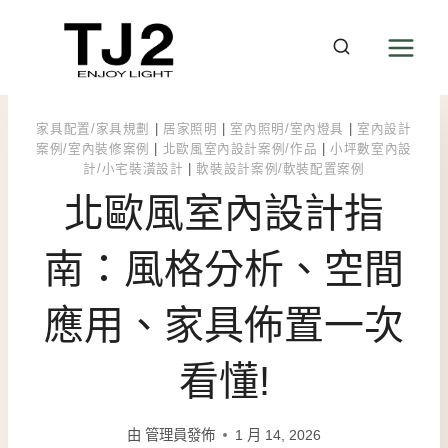
Skip
to
content
家具配置/家具規劃
|
居家照明
|
室內照明/室內燈具
|
室內設計
案例/室內裝修案例
|
北歐風室內設計案例/作品
|
小坪數室內設
計/小宅裝潢設計
|
軟裝設計案例/軟裝配置案例
北歐風室內設計指
南：風格分析、空間
應用、家具佈置一次
看懂!
由
管理員發佈
1 月 14, 2026