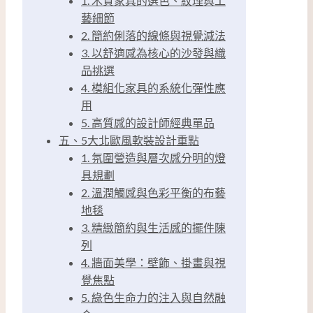
1. 木質家具的選色、紋理與工
藝細節
2. 簡約俐落的線條與視覺減法
3. 以舒適感為核心的沙發與織
品挑選
4. 模組化家具的系統化彈性應
用
5. 高質感的設計師經典單品
五、5大北歐風軟裝設計重點
1. 氛圍營造與層次感分明的燈
具規劃
2. 溫潤觸感與色彩平衡的布藝
地毯
3. 精緻簡約與生活感的擺件陳
列
4. 牆面美學：壁飾、掛畫與視
覺焦點
5. 綠色生命力的注入與自然融