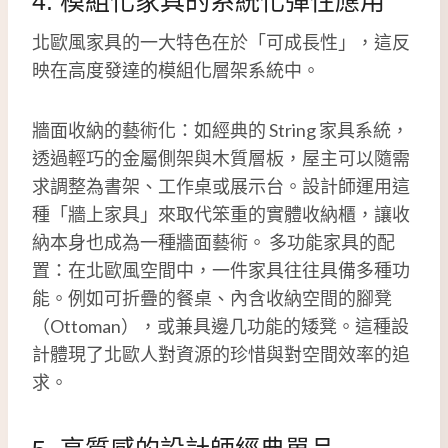
4. 模組化家具的系統化彈性應用
北歐風家具的一大特色在於「可成長性」，這反
映在高度發達的模組化層架系統中。
牆面收納的藝術化：如經典的 String 家具系統，
透過輕巧的金屬側架與木質層板，屋主可以隨需
求調整為書架、工作桌或展示台。設計師運用這
種「牆上家具」來取代笨重的實體收納櫃，讓收
納本身也成為一種牆面藝術。 多功能家具的配
置：在北歐風空間中，一件家具往往具備多種功
能。例如可折疊的餐桌、內含收納空間的腳凳
（Ottoman），或兼具邊几功能的矮凳。這種設
計體現了北歐人對資源的珍惜與對空間效率的追
求。