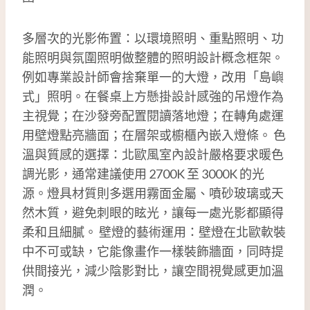
多層次的光影佈置：以環境照明、重點照明、功
能照明與氛圍照明做整體的照明設計概念框架。
例如專業設計師會捨棄單一的大燈，改用「島嶼
式」照明。在餐桌上方懸掛設計感強的吊燈作為
主視覺；在沙發旁配置閱讀落地燈；在轉角處運
用壁燈點亮牆面；在層架或櫥櫃內嵌入燈條。 色
溫與質感的選擇：北歐風室內設計嚴格要求暖色
調光影，通常建議使用 2700K 至 3000K 的光
源。燈具材質則多選用霧面金屬、噴砂玻璃或天
然木質，避免刺眼的眩光，讓每一處光影都顯得
柔和且細膩。 壁燈的藝術運用：壁燈在北歐軟裝
中不可或缺，它能像畫作一樣裝飾牆面，同時提
供間接光，減少陰影對比，讓空間視覺感更加溫
潤。