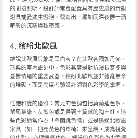
的間接照明。設計師常會配置具有歷史感的黃銅
燈具或愛迪生燈泡，營造出一種如同深夜爵士酒
吧般的沉穩與私密感。
4. 繽紛北歐風
誰說北歐風只能是黑白灰？在北歐各國如丹麥、
瑞典的室內設計中，色彩其實是對抗漫長寒冬與
憂鬱情緒的重要武器。繽紛北歐風並非雜亂無章
的堆砌，而是高度考驗設計師對色彩學的掌握。
低飽和度的優雅：常見的色調包括莫蘭迪色系、
鼠尾草綠、灰藍色或是帶著土質感的陶土紅。這
些色彩通常作為「單面跳色牆」或是透過北歐風
家具（如一把亮黃色的單椅）來呈現，成為視覺
的焦點。 心理療癒功能：繽紛的色彩能為北歐風