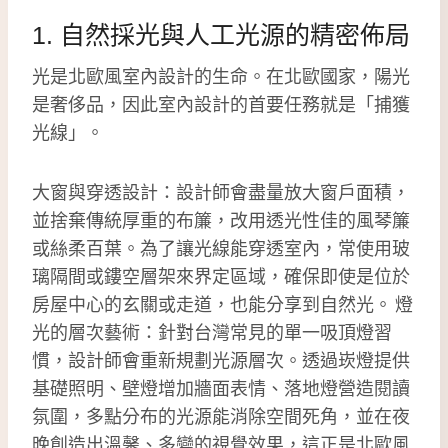
1. 自然採光與人工光源的精密佈局
光是北歐風室內設計的生命。在北歐國家，陽光
是奢侈品，因此室內設計的首要任務就是「捕獲
光線」。
大窗與穿透設計：設計師會盡量放大窗戶面積，
並捨棄傳統厚重的布簾，改用透光性佳的風琴簾
或絲柔百葉。為了讓光線能穿透室內，常使用玻
璃隔間或鏤空層架來界定區域，確保即使是位於
房屋中心的玄關或走道，也能分享到自然光。 燈
光的層次藝術：針對台灣常見的單一吸頂燈習
慣，設計師會重新規劃光源層次。透過崁燈提供
基礎照明、壁燈增加牆面表情、落地燈營造閱讀
氛圍，多點分布的光源能消除空間死角，並在夜
晚創造出溫馨、多變的視覺效果，這正是北歐風