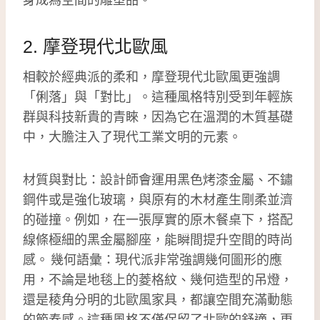
2. 摩登現代北歐風
相較於經典派的柔和，摩登現代北歐風更強調
「俐落」與「對比」。這種風格特別受到年輕族
群與科技新貴的青睞，因為它在溫潤的木質基礎
中，大膽注入了現代工業文明的元素。
材質與對比：設計師會運用黑色烤漆金屬、不鏽
鋼件或是強化玻璃，與原有的木材產生剛柔並濟
的碰撞。例如，在一張厚實的原木餐桌下，搭配
線條極細的黑金屬腳座，能瞬間提升空間的時尚
感。 幾何語彙：現代派非常強調幾何圖形的應
用，不論是地毯上的菱格紋、幾何造型的吊燈，
還是稜角分明的北歐風家具，都讓空間充滿動態
的節奏感。這種風格不僅保留了北歐的舒適，更