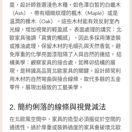
度，設計師首選淺色木種，如色澤白皙的白蠟木
（Ash）、帶有細緻紋理的楓木（Maple）或是
溫潤的橡木（Oak）。這些木材能有效反射室內
光線，增加視覺的輕盈感。 表面處理的講究：北
歐家具強調「真實的觸感」，因此多採用薄塗裝
或推油處理，保留木材的毛細孔與天然香氣，避
免厚重的化學亮面漆阻隔了人與自然的連結。 結
構美學：觀察家具的接合處，如榫卯結構的展
現，是辨識高品質北歐家具的關鍵。設計師常利
用木材的自然彎曲與接合線條，取代多餘的五金
零件，展現出極致的工藝美學。
2. 簡約俐落的線條與視覺減法
在北歐風空間中，家具的造型必須服從於空間的
通透性。過於厚重或裝飾過度的家具會破壞北歐