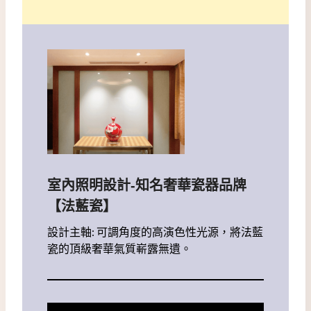
室內照明設計-知名奢華瓷器品牌
【法藍瓷】
設計主軸: 可調角度的高演色性光源，將法藍
瓷的頂級奢華氣質嶄露無遺。