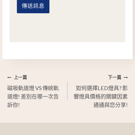
傳送訊息
文
上一篇
下一篇
磁吸軌道燈 VS 傳統軌
如何選擇LED燈具? 影
章
道燈! 差別在哪一次告
響燈具價格的關鍵因素
導
訴你!
通通與您分享!
覽