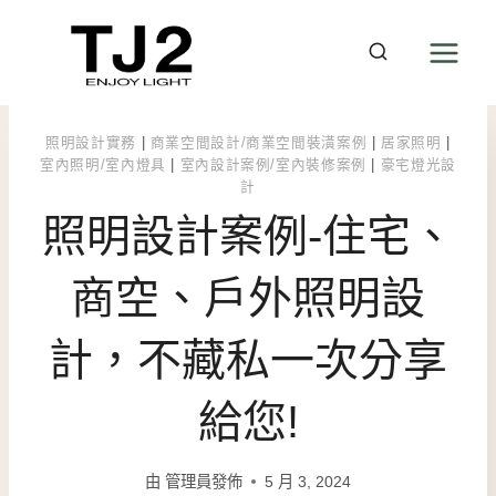
Skip
to
content
照明設計實務
|
商業空間設計/商業空間裝潢案例
|
居家照明
|
室內照明/室內燈具
|
室內設計案例/室內裝修案例
|
豪宅燈光設
計
照明設計案例-住宅、
商空、戶外照明設
計，不藏私一次分享
給您!
由
管理員發佈
5 月 3, 2024