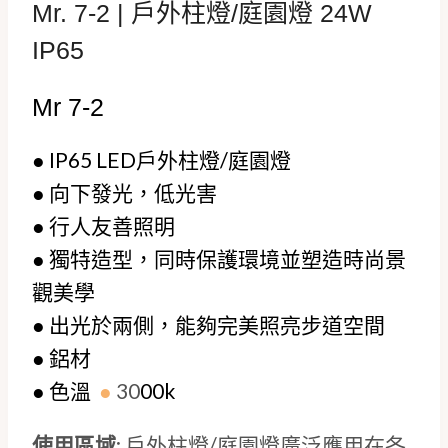
Mr. 7-2 | 戶外柱燈/庭園燈 24W
IP65
Mr 7-2
●
IP65
LED戶外柱燈/庭園燈
● 向下發光，低光害
● 行人友善照明
● 獨特造型，同時保護環境並塑造時尚景
觀美學
● 出光於兩側，能夠完美照亮步道空間
●
鋁材
●
色溫
●
30
00k
使用區域
: 戶外柱燈/庭園燈廣泛應用在各