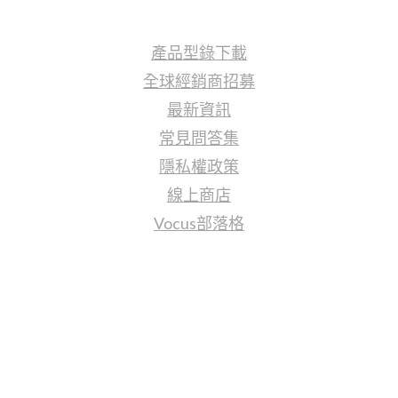
產品型錄下載
全球經銷商招募
最新資訊
常見問答集
隱私權政策
線上商店
Vocus部落格
聯繫我們
sales@tj2lighting.com
+886 -4-25341768