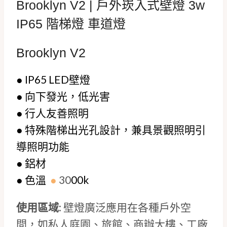
Brooklyn V2 | 戶外崁入式壁燈 3w
IP65 階梯燈 車道燈
Brooklyn V2
●
IP65
LED壁燈
●
向下發光，低光害
●
行人友善照明
●
特殊階梯出光孔設計，兼具景觀照明引
導照明功能
● 鋁材
●
色溫
●
30
00k
使用區域
: 壁燈廣泛應用在各種戶外空
間，如私人庭園、旅館、商辦大樓、工廠