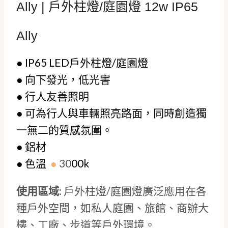
Ally | 戶外柱燈/庭園燈 12w IP65
Ally
●
IP65
LED戶外柱燈/庭園燈
●
向下發光，低光害
●
行人友善照明
●
可為行人與車輛照亮路面，同時創造獨
一無二的質感氛圍。
●
鋁材
●
色溫
●
30
00k
使用區域
: 戶外柱燈/庭園燈廣泛應用在各
種戶外空間，如私人庭園、旅館、商辦大
樓、工廠、步道等戶外環境。