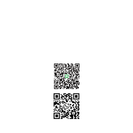
聯繫我們
sales@tj2lighting.com
+886 -4-25341768