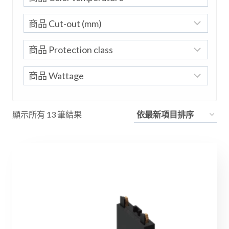
依
顯示所有 13 筆結果
最
新
項
目
排
序